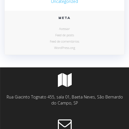
Uncategorized
META
Acessar
Feed de posts
Feed de comentários
WordPress.org
Rua Giacinto Tognato 455, sala 01, Baeta Neves, São Bernardo
do Campo, SP